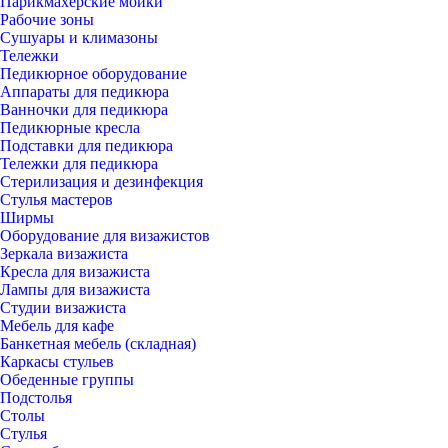
Парикмахерские мойки
Рабочие зоны
Сушуары и климазоны
Тележки
Педикюрное оборудование
Аппараты для педикюра
Ванночки для педикюра
Педикюрные кресла
Подставки для педикюра
Тележки для педикюра
Стерилизация и дезинфекция
Стулья мастеров
Ширмы
Оборудование для визажистов
Зеркала визажиста
Кресла для визажиста
Лампы для визажиста
Студии визажиста
Мебель для кафе
Банкетная мебель (складная)
Каркасы стульев
Обеденные группы
Подстолья
Столы
Стулья