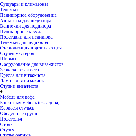
Сушуары и климазоны
Тележки
Педикюрное оборудование
+
Аппараты для педикюра
Ванночки для педикюра
Педикюрные кресла
Подставки для педикюра
Тележки для педикюра
Стерилизация и дезинфекция
Стулья мастеров
Ширмы
Оборудование для визажистов
+
Зеркала визажиста
Кресла для визажиста
Лампы для визажиста
Студии визажиста
+
Мебель для кафе
Банкетная мебель (складная)
Каркасы стульев
Обеденные группы
Подстолья
Столы
Стулья
+
Стулья барные