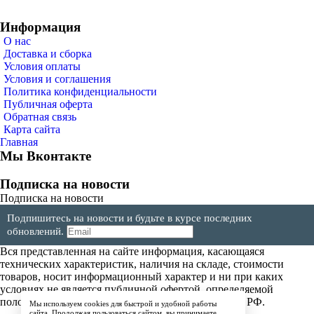
Информация
О нас
Доставка и сборка
Условия оплаты
Условия и соглашения
Политика конфиденциальности
Публичная оферта
Обратная связь
Карта сайта
Главная
Мы Вконтакте
Подписка на новости
Подписка на новости
Подпишитесь на новости и будьте в курсе последних
обновлений.
Вся представленная на сайте информация, касающаяся
технических характеристик, наличия на складе, стоимости
товаров, носит информационный характер и ни при каких
условиях не является публичной офертой, определяемой
положениями Статьи 437(2) Гражданского кодекса РФ.
Мы используем cookies для быстрой и удобной работы
сайта. Продолжая пользоваться сайтом, вы принимаете